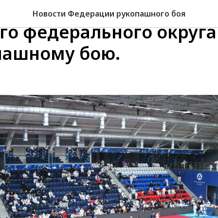
ат и Первенство Северо
Новости Федерации рукопашного боя
го федерального округа
пашному бою.