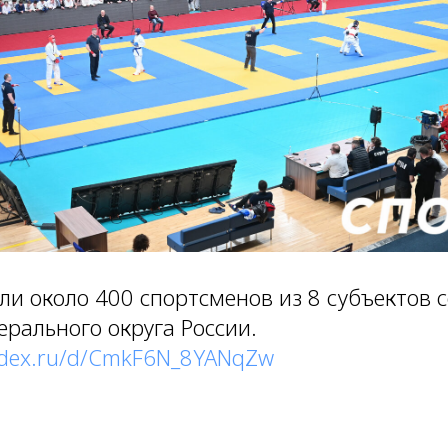
ли около 400 спортсменов из 8 субъектов с
ерального округа России.
andex.ru/d/CmkF6N_8YANqZw