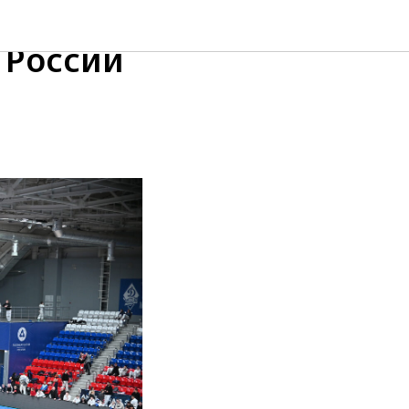
-
 России